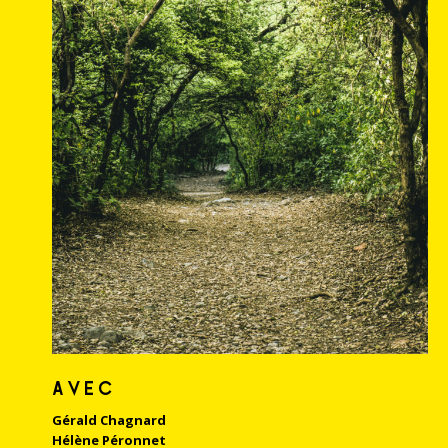
AVEC
Gérald Chagnard
Hélène Péronnet