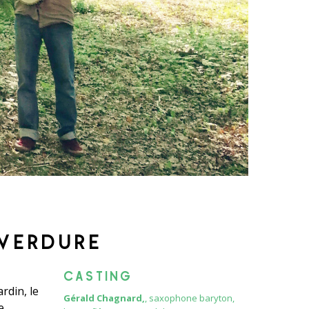
 VERDURE
CASTING
rdin, le
Gérald Chagnard,
, saxophone baryton,
e