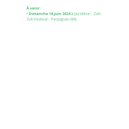
À venir :
•
Dimanche 18 juin 2024
à Jazzèbre – Zah-
Zuh Festival – Perpignan (66)