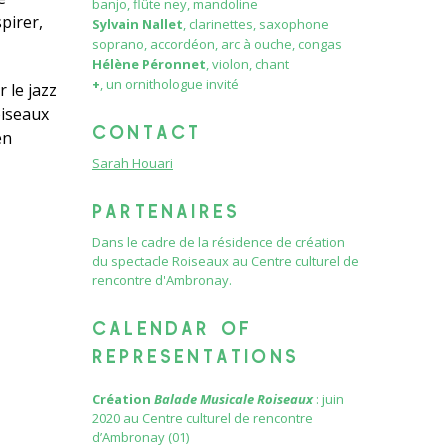
banjo, flûte ney, mandoline
pirer,
Sylvain Nallet
, clarinettes, saxophone
soprano, accordéon, arc à ouche, congas
Hélène Péronnet
, violon, chant
+
, un ornithologue invité
 le jazz
oiseaux
CONTACT
en
Sarah Houari
PARTENAIRES
Dans le cadre de la résidence de création
du spectacle Roiseaux au Centre culturel de
rencontre d'Ambronay.
CALENDAR OF
REPRESENTATIONS
Création
Balade Musicale Roiseaux
: juin
2020 au Centre culturel de rencontre
d’Ambronay (01)