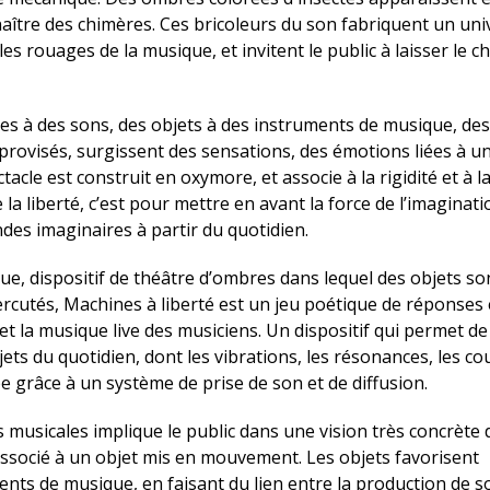
aître des chimères. Ces bricoleurs du son fabriquent un uni
 les rouages de la musique, et invitent le public à laisser le 
ges à des sons, des objets à des instruments de musique, des
visés, surgissent des sensations, des émotions liées à u
tacle est construit en oxymore, et associe à la rigidité et à l
 la liberté, c’est pour mettre en avant la force de l’imaginatio
des imaginaires à partir du quotidien.
ue, dispositif de théâtre d’ombres dans lequel des objets so
cutés, Machines à liberté est un jeu poétique de réponses 
 la musique live des musiciens. Un dispositif qui permet de 
ts du quotidien, dont les vibrations, les résonances, les co
pe grâce à un système de prise de son et de diffusion.
ns musicales implique le public dans une vision très concrète 
ssocié à un objet mis en mouvement. Les objets favorisent
ents de musique, en faisant du lien entre la production de s