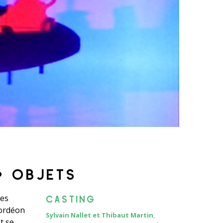
& OBJETS
des
CASTING
cordéon
Sylvain Nallet et Thibaut Martin
,
t se