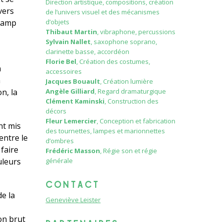
Direction artistique, compositions, création
vers
de l’univers visuel et des mécanismes
champ
d’objets
Thibaut Martin
, vibraphone, percussions
Sylvain Nallet
, saxophone soprano,
clarinette basse, accordéon
Florie Bel
, Création des costumes,
n
accessoires
a
Jacques Bouault
, Création lumière
n, la
Angèle Gilliard
, Regard dramaturgique
Clément Kaminski
, Construction des
décors
Fleur Lemercier
, Conception et fabrication
nt mis
des tournettes, lampes et marionnettes
entre le
d’ombres
faire
Frédéric Masson
, Régie son et régie
uleurs
générale
CONTACT
de la
Geneviève Leister
on brut