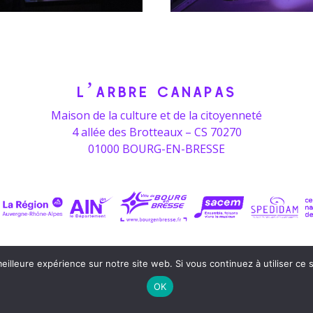
L’ARBRE CANAPAS
Maison de la culture et de la citoyenneté
4 allée des Brotteaux – CS 70270
01000 BOURG-EN-BRESSE
eilleure expérience sur notre site web. Si vous continuez à utiliser ce
contact[a]arbre-canapas.com
OK